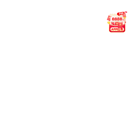
每一次更新，都是为提供更高效、更沉浸式的赛事体验而前
行。
2023年12月20日 · App v5.4.0
世界杯期间数据展示全面提速
升级数据缓存方案，应对多场赛事同时加载时的性能压
力。
对球员动态与进球动画进行了流畅度优化，适配主流网
络环境。
新增“精彩回看”模块，重点赛事集锦支持一键快速回
放。
2023年11月2日 · App v5.3.6
电竞赛事专属页上线，强化交互体验
增设“战队动态”区块，涵盖近期赛程与战力变化。