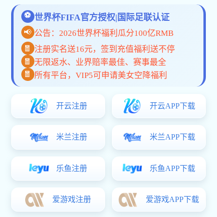
博鱼体育官方网站 · 值得信赖的体育数
据平台
博鱼体育官方网站 专注于构建一个以赛事内容、数据服务与